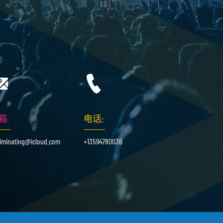
箱:
电话:
riminating@icloud.com
+13594780036