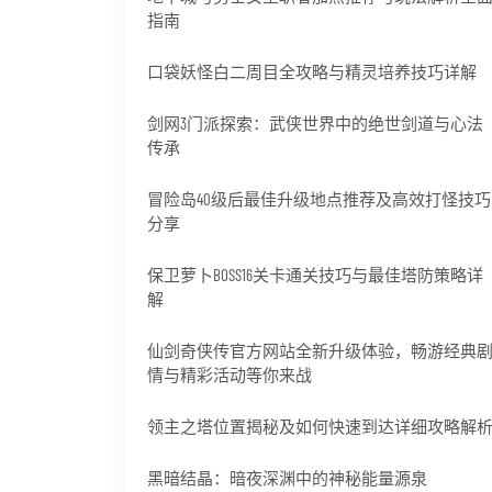
指南
口袋妖怪白二周目全攻略与精灵培养技巧详解
剑网3门派探索：武侠世界中的绝世剑道与心法
传承
冒险岛40级后最佳升级地点推荐及高效打怪技巧
分享
保卫萝卜BOSS16关卡通关技巧与最佳塔防策略详
解
仙剑奇侠传官方网站全新升级体验，畅游经典
情与精彩活动等你来战
领主之塔位置揭秘及如何快速到达详细攻略解
黑暗结晶：暗夜深渊中的神秘能量源泉