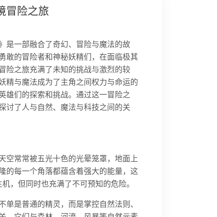
境冒险之旅
》是一部融合了奇幻、冒险与魔法的故
勇敢的冒险者和神秘妖精们，在面临极其
冒险之旅充满了未知的挑战与激烈的较
妖精与魔法成为了主角之间权力与命运的
英雄们的探索和挑战。通过这一冒险之
探讨了人与自然、魔法与科技之间的关
天空常常被五光十色的光晕笼罩，地面上
隆的每一个角落都蕴含着强大的能量，这
生机，但同时也充满了不可预知的危险。
不单是普通的精灵，而是掌控自然法则、
关，它们与森林、河流、风暴等自然元素