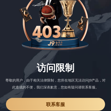
访问限制
尊敬的用户，由于相关法律限制，您所在地区无法访问J9产品，对
此造成的不便，我们深表歉意，您如有疑问请联系客服。
联系客服