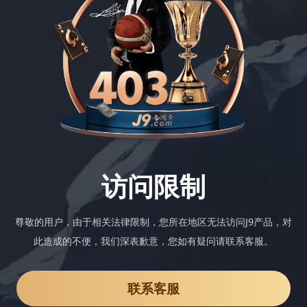
访问限制
尊敬的用户，由于相关法律限制，您所在地区无法访问J9产品，对
此造成的不便，我们深表歉意，您如有疑问请联系客服。
联系客服